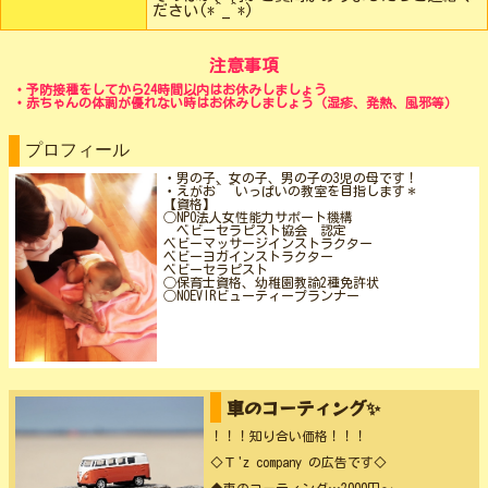
ださい(*^_^*)
注意事項
・予防接種をしてから24時間以内はお休みしましょう
・赤ちゃんの体調が優れない時はお休みしましょう（湿疹、発熱、風邪等）
プロフィール
・男の子、女の子、男の子の3児の母です！
・えがお^ ^いっぱいの教室を目指します＊
【資格】
◯NPO法人女性能力サポート機構
ベビーセラピスト協会 認定
ベビーマッサージインストラクター
ベビーヨガインストラクター
ベビーセラピスト
◯保育士資格、幼稚園教諭2種免許状
◯NOEVIRビューティープランナー
車のコーティング✨
！！！知り合い価格！！！
◇Ｔ'z company の広告です◇