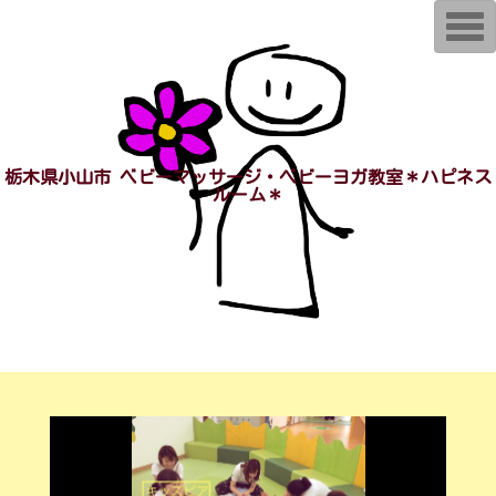
T
o
g
g
l
e
n
a
v
i
栃木県小山市 ベビーマッサージ・ベビーヨガ教室＊ハピネス
g
ルーム＊
a
t
i
o
n