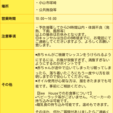
・小山市塚崎
場所
・公共施設等
営業時間
10:00〜16:00
・予防接種してから24時間以内・体調不良（発
熱、下痢、風邪等）
以上の場合はお休みとなります。
注意事項
◎キャンセルは当日の8時頃までに、お電話にて
ご連絡してくださいますよう、よろしくお願い
致します。
◾️赤ちゃんがご機嫌でレッスンをうけられるよう
にするには、お腹が空腹すぎず、満腹すぎない
ようにするのがポイントです＾＾
◾️赤ちゃんが途中で泣いてしまったり眠ってしま
ったら、落ち着いたころにもう一度やり方を説
明しますので安心してくださいね。
◾️オイル使用が心配な方は、服をきたままでも可
その他
能です。事前にご相談ください。
【Bee Houseでのお食事について】
▪ベビーラック等がございません。ベビーカーの
持ち込みは可能です。
▪離乳食の持ち込み可能です。温めもできます。
そのほか、何かご質問がありましたらご連絡く